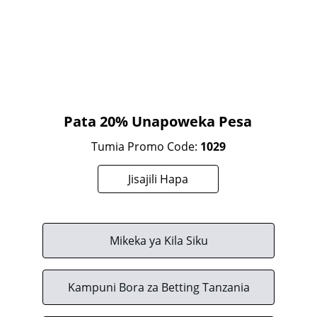
Pata 20% Unapoweka Pesa
Tumia Promo Code: 
1029
Jisajili Hapa
Mikeka ya Kila Siku
Kampuni Bora za Betting Tanzania