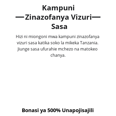
Kampuni 
Zinazofanya Vizuri 
Sasa
Hizi ni miongoni mwa kampuni zinazofanya 
vizuri sasa katika soko la mikeka Tanzania. 
Jiunge sasa ufurahie mchezo na matokeo 
chanya.
Bonasi ya 500% Unapojisajili