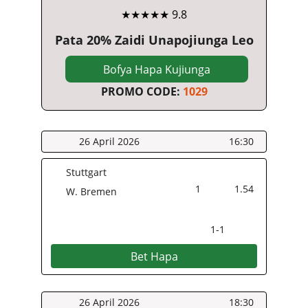
★★★★★ 9.8
Pata 20% Zaidi Unapojiunga Leo
Bofya Hapa Kujiunga
PROMO CODE: 
1029
26 April 2026
16:30
Stuttgart
CHAGUA
ODDS
1
1.54
W. Bremen
MATOKEO
1-1
Bet Hapa
26 April 2026
18:30