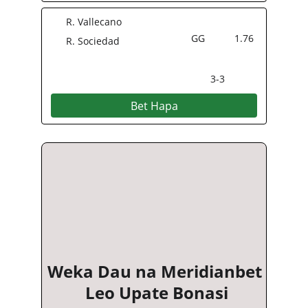
R. Vallecano
CHAGUA
ODDS
GG
1.76
R. Sociedad
MATOKEO
3-3
Bet Hapa
Weka Dau na Meridianbet 
Leo Upate Bonasi