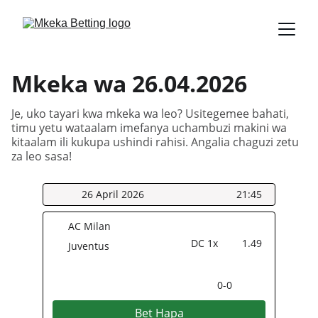
Mkeka wa 26.04.2026
Je, uko tayari kwa mkeka wa leo? Usitegemee bahati,
timu yetu wataalam imefanya uchambuzi makini wa
kitaalam ili kukupa ushindi rahisi. Angalia chaguzi zetu
za leo sasa!
26 April 2026
21:45
AC Milan
CHAGUA
ODDS
DC 1x
1.49
Juventus
MATOKEO
0-0
Bet Hapa