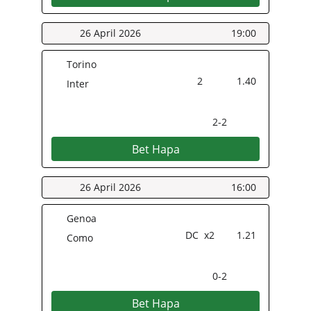
26 April 2026
19:00
Torino
CHAGUA
ODDS
2
1.40
Inter
MATOKEO
2-2
Bet Hapa
26 April 2026
16:00
Genoa
CHAGUA
ODDS
DC  x2
1.21
Como
MATOKEO
0-2
Bet Hapa