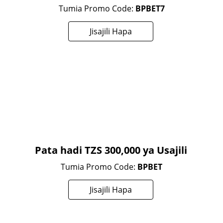
Tumia Promo Code:
 BPBET7
Jisajili Hapa
Pata hadi TZS 300,000 ya Usajili
Tumia Promo Code: 
BPBET
Jisajili Hapa