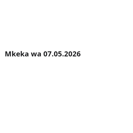
Mkeka wa 07.05.2026